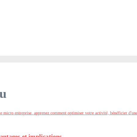
su
antages et implications