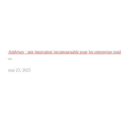
Addviseo : une innovation incontournable pour les entreprises mod
...
mai 23, 2025