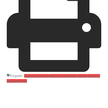
Étiquetté :
connexion freebox
figée sur association
freebox
problème
freebox
serveur