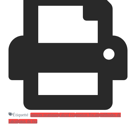
Étiquetté :
astuces pratiques
calcul tva
gestion fiscale
méthodes de
calcul
taux de tva